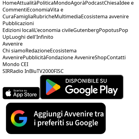
Home
Attualità
Politica
Mondo
Agorà
Podcast
Chiesa
Idee e
Commenti
Economia
Vita e
Cura
Famiglia
Rubriche
Multimedia
Ecosistema avvenire
Pubblicazioni
Edizioni locali
L'economia civile
Gutenberg
Popotus
Pop
Up
Luoghi dell'Infinito
Avvenire
Chi siamo
Redazione
Ecosistema
Avvenire
Pubblicità
Fondazione Avvenire
Shop
Contatti
Mondo CEI
SIR
Radio InBlu
TV2000
FISC