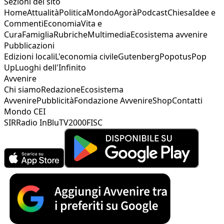
Sezioni del sito
Home
Attualità
Politica
Mondo
Agorà
Podcast
Chiesa
Idee e
Commenti
Economia
Vita e
Cura
Famiglia
Rubriche
Multimedia
Ecosistema avvenire
Pubblicazioni
Edizioni locali
L'economia civile
Gutenberg
Popotus
Pop
Up
Luoghi dell'Infinito
Avvenire
Chi siamo
Redazione
Ecosistema
Avvenire
Pubblicità
Fondazione Avvenire
Shop
Contatti
Mondo CEI
SIR
Radio InBlu
TV2000
FISC