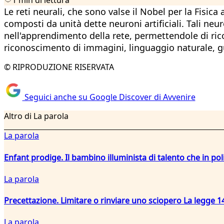
Le reti neurali, che sono valse il Nobel per la Fisic
composti da unità dette neuroni artificiali. Tali ne
nell'apprendimento della rete, permettendole di ricon
riconoscimento di immagini, linguaggio naturale, g
© RIPRODUZIONE RISERVATA
Seguici anche su Google Discover di Avvenire
Altro di La parola
La parola
Enfant prodige. Il bambino illuminista di talento che in po
La parola
Precettazione. Limitare o rinviare uno sciopero La legge 14
La parola