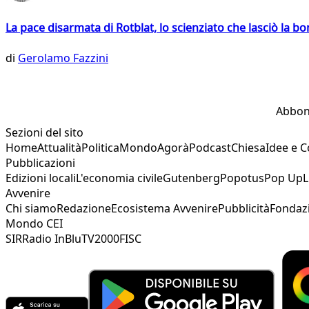
La pace disarmata di Rotblat, lo scienziato che lasciò la 
di
Gerolamo Fazzini
Abbon
Sezioni del sito
Home
Attualità
Politica
Mondo
Agorà
Podcast
Chiesa
Idee e 
Pubblicazioni
Edizioni locali
L'economia civile
Gutenberg
Popotus
Pop Up
L
Avvenire
Chi siamo
Redazione
Ecosistema Avvenire
Pubblicità
Fondaz
Mondo CEI
SIR
Radio InBlu
TV2000
FISC