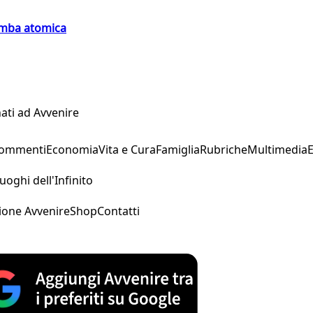
bomba atomica
ati ad Avvenire
Commenti
Economia
Vita e Cura
Famiglia
Rubriche
Multimedia
uoghi dell'Infinito
ione Avvenire
Shop
Contatti