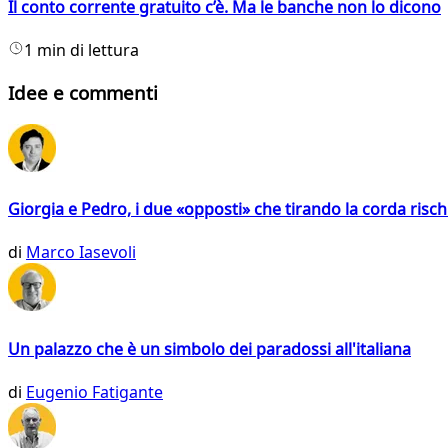
Il conto corrente gratuito c’è. Ma le banche non lo dicono
1 min di lettura
Idee e commenti
Giorgia e Pedro, i due «opposti» che tirando la corda risc
di
Marco Iasevoli
Un palazzo che è un simbolo dei paradossi all'italiana
di
Eugenio Fatigante