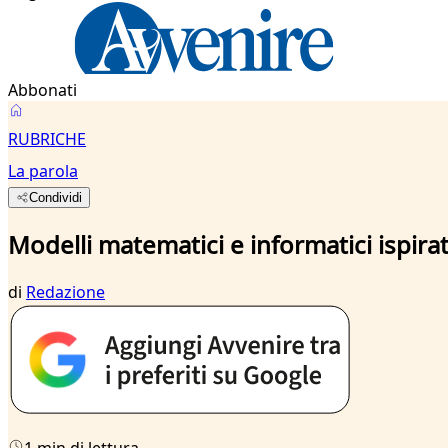
Abbonati
RUBRICHE
La parola
Condividi
Modelli matematici e informatici ispira
di
Redazione
1 min di lettura