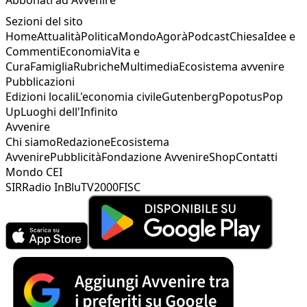
Sezioni del sito
Home
Attualità
Politica
Mondo
Agorà
Podcast
Chiesa
Idee e
Commenti
Economia
Vita e
Cura
Famiglia
Rubriche
Multimedia
Ecosistema avvenire
Pubblicazioni
Edizioni locali
L'economia civile
Gutenberg
Popotus
Pop
Up
Luoghi dell'Infinito
Avvenire
Chi siamo
Redazione
Ecosistema
Avvenire
Pubblicità
Fondazione Avvenire
Shop
Contatti
Mondo CEI
SIR
Radio InBlu
TV2000
FISC