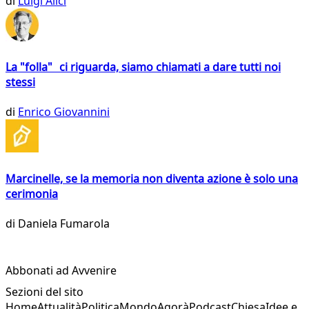
di
Luigi Alici
La "folla" ci riguarda, siamo chiamati a dare tutti noi
stessi
di
Enrico Giovannini
Marcinelle, se la memoria non diventa azione è solo una
cerimonia
di
Daniela Fumarola
Abbonati ad Avvenire
Sezioni del sito
Home
Attualità
Politica
Mondo
Agorà
Podcast
Chiesa
Idee e