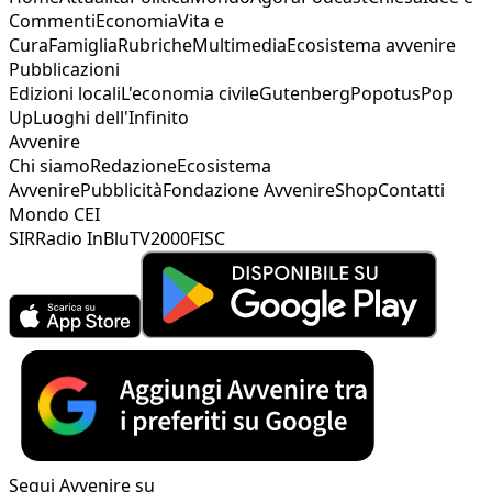
Commenti
Economia
Vita e
Cura
Famiglia
Rubriche
Multimedia
Ecosistema avvenire
Pubblicazioni
Edizioni locali
L'economia civile
Gutenberg
Popotus
Pop
Up
Luoghi dell'Infinito
Avvenire
Chi siamo
Redazione
Ecosistema
Avvenire
Pubblicità
Fondazione Avvenire
Shop
Contatti
Mondo CEI
SIR
Radio InBlu
TV2000
FISC
Segui Avvenire su