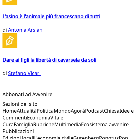
L'asino è l'animale più francescano di tutti
di
Antonia Arslan
Dare ai figli la libertà di cavarsela da soli
di
Stefano Vicari
Abbonati ad Avvenire
Sezioni del sito
Home
Attualità
Politica
Mondo
Agorà
Podcast
Chiesa
Idee e
Commenti
Economia
Vita e
Cura
Famiglia
Rubriche
Multimedia
Ecosistema avvenire
Pubblicazioni
Edizioni locali
L'economia civile
Gutenberg
Popotus
Pop