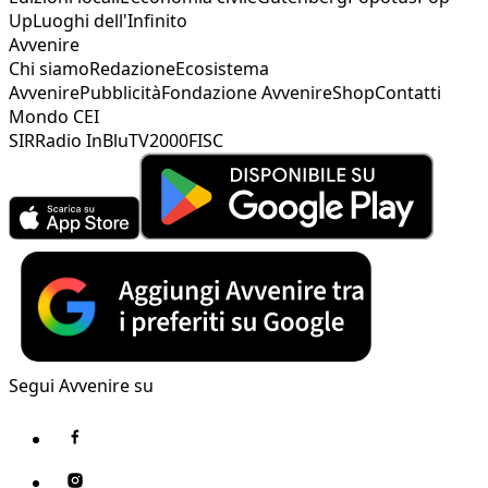
Up
Luoghi dell'Infinito
Avvenire
Chi siamo
Redazione
Ecosistema
Avvenire
Pubblicità
Fondazione Avvenire
Shop
Contatti
Mondo CEI
SIR
Radio InBlu
TV2000
FISC
Segui Avvenire su