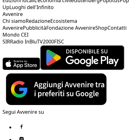
Edizioni locali
L'economia civile
Gutenberg
Popotus
Pop
Up
Luoghi dell'Infinito
Avvenire
Chi siamo
Redazione
Ecosistema
Avvenire
Pubblicità
Fondazione Avvenire
Shop
Contatti
Mondo CEI
SIR
Radio InBlu
TV2000
FISC
Segui Avvenire su