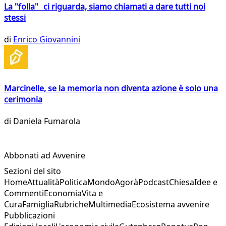
La "folla" ci riguarda, siamo chiamati a dare tutti noi
stessi
di
Enrico Giovannini
Marcinelle, se la memoria non diventa azione è solo una
cerimonia
di
Daniela Fumarola
Abbonati ad Avvenire
Sezioni del sito
Home
Attualità
Politica
Mondo
Agorà
Podcast
Chiesa
Idee e
Commenti
Economia
Vita e
Cura
Famiglia
Rubriche
Multimedia
Ecosistema avvenire
Pubblicazioni