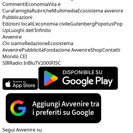
Commenti
Economia
Vita e
Cura
Famiglia
Rubriche
Multimedia
Ecosistema avvenire
Pubblicazioni
Edizioni locali
L'economia civile
Gutenberg
Popotus
Pop
Up
Luoghi dell'Infinito
Avvenire
Chi siamo
Redazione
Ecosistema
Avvenire
Pubblicità
Fondazione Avvenire
Shop
Contatti
Mondo CEI
SIR
Radio InBlu
TV2000
FISC
Segui Avvenire su