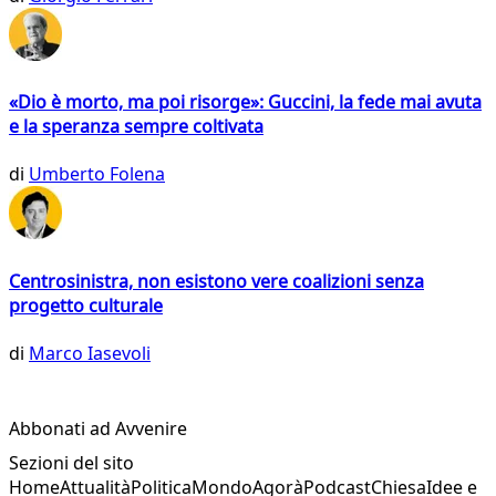
«Dio è morto, ma poi risorge»: Guccini, la fede mai avuta
e la speranza sempre coltivata
di
Umberto Folena
Centrosinistra, non esistono vere coalizioni senza
progetto culturale
di
Marco Iasevoli
Abbonati ad Avvenire
Sezioni del sito
Home
Attualità
Politica
Mondo
Agorà
Podcast
Chiesa
Idee e