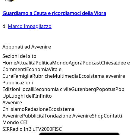
Guardiamo a Ceuta e ricordiamoci della Vlora
di
Marco Impagliazzo
Abbonati ad Avvenire
Sezioni del sito
Home
Attualità
Politica
Mondo
Agorà
Podcast
Chiesa
Idee e
Commenti
Economia
Vita e
Cura
Famiglia
Rubriche
Multimedia
Ecosistema avvenire
Pubblicazioni
Edizioni locali
L'economia civile
Gutenberg
Popotus
Pop
Up
Luoghi dell'Infinito
Avvenire
Chi siamo
Redazione
Ecosistema
Avvenire
Pubblicità
Fondazione Avvenire
Shop
Contatti
Mondo CEI
SIR
Radio InBlu
TV2000
FISC