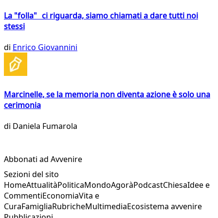
La "folla" ci riguarda, siamo chiamati a dare tutti noi
stessi
di
Enrico Giovannini
Marcinelle, se la memoria non diventa azione è solo una
cerimonia
di
Daniela Fumarola
Abbonati ad Avvenire
Sezioni del sito
Home
Attualità
Politica
Mondo
Agorà
Podcast
Chiesa
Idee e
Commenti
Economia
Vita e
Cura
Famiglia
Rubriche
Multimedia
Ecosistema avvenire
Pubblicazioni