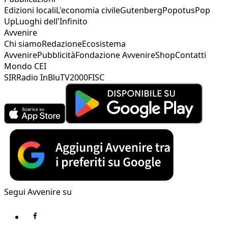
Edizioni locali
L'economia civile
Gutenberg
Popotus
Pop
Up
Luoghi dell'Infinito
Avvenire
Chi siamo
Redazione
Ecosistema
Avvenire
Pubblicità
Fondazione Avvenire
Shop
Contatti
Mondo CEI
SIR
Radio InBlu
TV2000
FISC
Segui Avvenire su