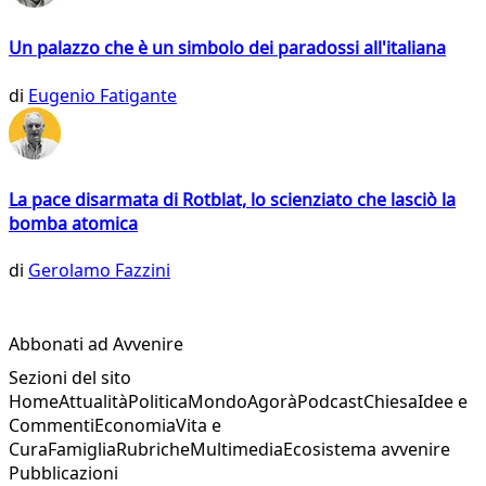
Un palazzo che è un simbolo dei paradossi all'italiana
di
Eugenio Fatigante
La pace disarmata di Rotblat, lo scienziato che lasciò la
bomba atomica
di
Gerolamo Fazzini
Abbonati ad Avvenire
Sezioni del sito
Home
Attualità
Politica
Mondo
Agorà
Podcast
Chiesa
Idee e
Commenti
Economia
Vita e
Cura
Famiglia
Rubriche
Multimedia
Ecosistema avvenire
Pubblicazioni