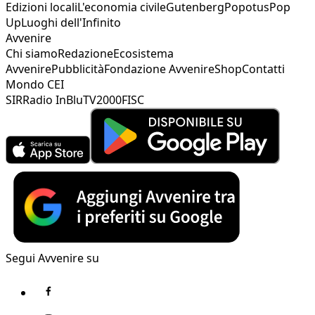
Edizioni locali
L'economia civile
Gutenberg
Popotus
Pop
Up
Luoghi dell'Infinito
Avvenire
Chi siamo
Redazione
Ecosistema
Avvenire
Pubblicità
Fondazione Avvenire
Shop
Contatti
Mondo CEI
SIR
Radio InBlu
TV2000
FISC
Segui Avvenire su