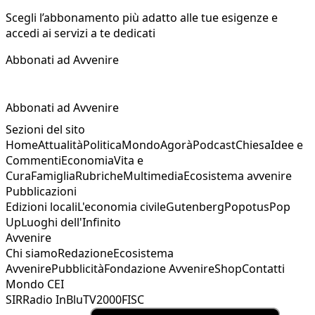
Scegli l’abbonamento più adatto alle tue esigenze e
accedi ai servizi a te dedicati
Abbonati ad Avvenire
Abbonati ad Avvenire
Sezioni del sito
Home
Attualità
Politica
Mondo
Agorà
Podcast
Chiesa
Idee e
Commenti
Economia
Vita e
Cura
Famiglia
Rubriche
Multimedia
Ecosistema avvenire
Pubblicazioni
Edizioni locali
L'economia civile
Gutenberg
Popotus
Pop
Up
Luoghi dell'Infinito
Avvenire
Chi siamo
Redazione
Ecosistema
Avvenire
Pubblicità
Fondazione Avvenire
Shop
Contatti
Mondo CEI
SIR
Radio InBlu
TV2000
FISC