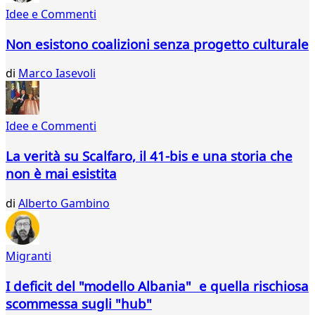
53
Idee e Commenti
54
55
Non esistono coalizioni senza progetto culturale
56
57
di
Marco Iasevoli
58
59
60
Idee e Commenti
...
73
La verità su Scalfaro, il 41-bis e una storia che
74
non è mai esistita
di
Alberto Gambino
Migranti
I deficit del "modello Albania" e quella rischiosa
scommessa sugli "hub"