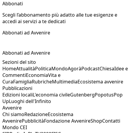
Abbonati
Scegli l’abbonamento più adatto alle tue esigenze e
accedi ai servizi a te dedicati
Abbonati ad Avvenire
Abbonati ad Avvenire
Sezioni del sito
Home
Attualità
Politica
Mondo
Agorà
Podcast
Chiesa
Idee e
Commenti
Economia
Vita e
Cura
Famiglia
Rubriche
Multimedia
Ecosistema avvenire
Pubblicazioni
Edizioni locali
L'economia civile
Gutenberg
Popotus
Pop
Up
Luoghi dell'Infinito
Avvenire
Chi siamo
Redazione
Ecosistema
Avvenire
Pubblicità
Fondazione Avvenire
Shop
Contatti
Mondo CEI