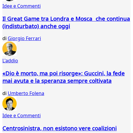
56
Idee e Commenti
57
58
Il Great Game tra Londra e Mosca che continua
59
(indisturbato) anche oggi
60
61
di
Giorgio Ferrari
62
63
...
L'addio
73
74
«Dio è morto, ma poi risorge»: Guccini, la fede
mai avuta e la speranza sempre coltivata
di
Umberto Folena
Idee e Commenti
Centrosinistra, non esistono vere coalizioni