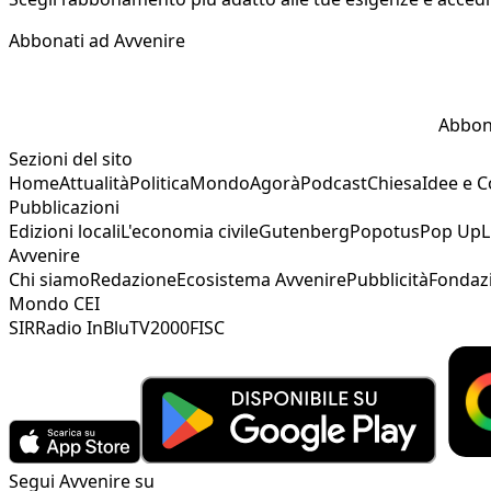
Abbonati ad Avvenire
Abbon
Sezioni del sito
Home
Attualità
Politica
Mondo
Agorà
Podcast
Chiesa
Idee e 
Pubblicazioni
Edizioni locali
L'economia civile
Gutenberg
Popotus
Pop Up
L
Avvenire
Chi siamo
Redazione
Ecosistema Avvenire
Pubblicità
Fondaz
Mondo CEI
SIR
Radio InBlu
TV2000
FISC
Segui Avvenire su