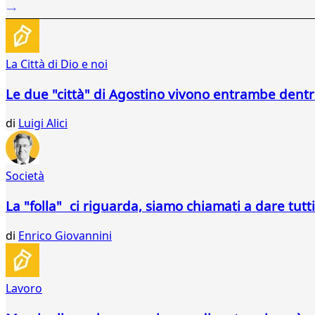
40
41
42
43
La Città di Dio e noi
44
45
Le due "città" di Agostino vivono entrambe dentr
46
47
di
Luigi Alici
48
49
50
Società
...
73
La "folla" ci riguarda, siamo chiamati a dare tutti
74
di
Enrico Giovannini
Lavoro