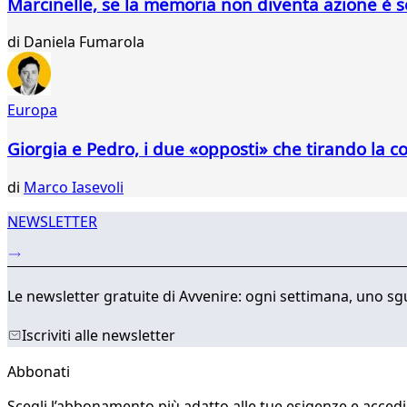
Marcinelle, se la memoria non diventa azione è 
di
Daniela Fumarola
Europa
Giorgia e Pedro, i due «opposti» che tirando la c
di
Marco Iasevoli
NEWSLETTER
Le newsletter gratuite di Avvenire: ogni settimana, uno sgu
Iscriviti alle newsletter
Abbonati
Scegli l’abbonamento più adatto alle tue esigenze e accedi a