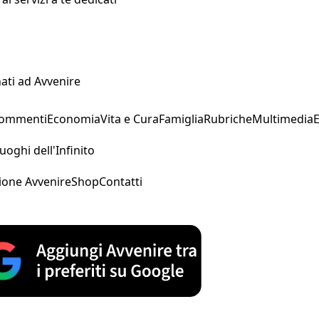
ati ad Avvenire
Commenti
Economia
Vita e Cura
Famiglia
Rubriche
Multimedia
uoghi dell'Infinito
ione Avvenire
Shop
Contatti