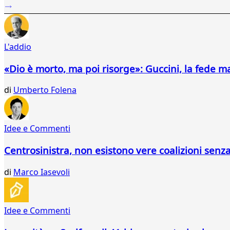
37
38
39
40
L'addio
41
42
«Dio è morto, ma poi risorge»: Guccini, la fede m
43
44
di
Umberto Folena
45
46
47
Idee e Commenti
...
73
Centrosinistra, non esistono vere coalizioni senz
74
di
Marco Iasevoli
Idee e Commenti