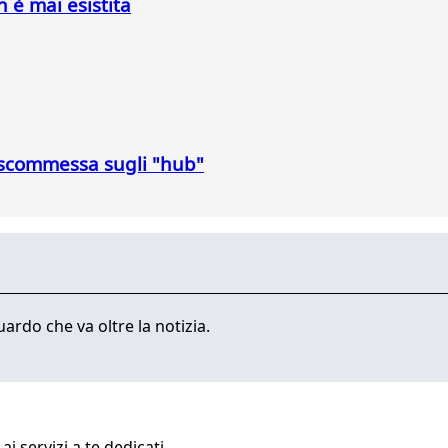
n è mai esistita
a scommessa sugli "hub"
ardo che va oltre la notizia.
i servizi a te dedicati