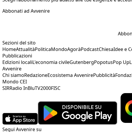
Abbonati ad Avvenire
Abbon
Sezioni del sito
Home
Attualità
Politica
Mondo
Agorà
Podcast
Chiesa
Idee e 
Pubblicazioni
Edizioni locali
L'economia civile
Gutenberg
Popotus
Pop Up
L
Avvenire
Chi siamo
Redazione
Ecosistema Avvenire
Pubblicità
Fondaz
Mondo CEI
SIR
Radio InBlu
TV2000
FISC
Segui Avvenire su