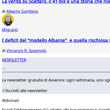
La verità su Scalfaro, il 41-bis e una storia che no
di
Alberto Gambino
Migranti
I deficit del "modello Albania" e quella rischios
di
Vincenzo R. Spagnolo
NEWSLETTER
Le newsletter gratuite di Avvenire: ogni settimana, uno sgu
Iscriviti alle newsletter
Abbonati
Scegli l’abbonamento più adatto alle tue esigenze e accedi a