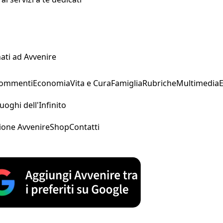
ati ad Avvenire
Commenti
Economia
Vita e Cura
Famiglia
Rubriche
Multimedia
uoghi dell'Infinito
ione Avvenire
Shop
Contatti