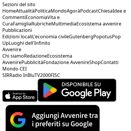
Sezioni del sito
Home
Attualità
Politica
Mondo
Agorà
Podcast
Chiesa
Idee e
Commenti
Economia
Vita e
Cura
Famiglia
Rubriche
Multimedia
Ecosistema avvenire
Pubblicazioni
Edizioni locali
L'economia civile
Gutenberg
Popotus
Pop
Up
Luoghi dell'Infinito
Avvenire
Chi siamo
Redazione
Ecosistema
Avvenire
Pubblicità
Fondazione Avvenire
Shop
Contatti
Mondo CEI
SIR
Radio InBlu
TV2000
FISC