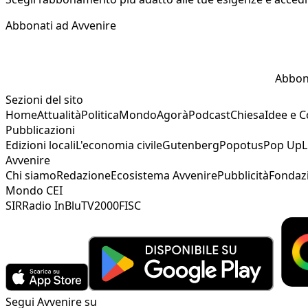
Abbonati ad Avvenire
Abbon
Sezioni del sito
Home
Attualità
Politica
Mondo
Agorà
Podcast
Chiesa
Idee e 
Pubblicazioni
Edizioni locali
L'economia civile
Gutenberg
Popotus
Pop Up
L
Avvenire
Chi siamo
Redazione
Ecosistema Avvenire
Pubblicità
Fondaz
Mondo CEI
SIR
Radio InBlu
TV2000
FISC
Segui Avvenire su