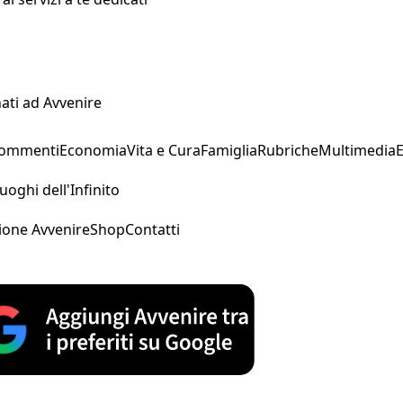
ati ad Avvenire
Commenti
Economia
Vita e Cura
Famiglia
Rubriche
Multimedia
uoghi dell'Infinito
ione Avvenire
Shop
Contatti