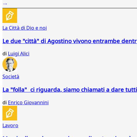
62
63
64
65
La Città di Dio e noi
66
67
Le due "città" di Agostino vivono entrambe dentr
68
69
di
Luigi Alici
70
71
72
Società
73
74
La "folla" ci riguarda, siamo chiamati a dare tutti
di
Enrico Giovannini
Lavoro