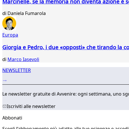
Marcinelle, se la memoria non diventa azione è 
di
Daniela Fumarola
Europa
Giorgia e Pedro, i due «opposti» che tirando la c
di
Marco Iasevoli
NEWSLETTER
Le newsletter gratuite di Avvenire: ogni settimana, uno sgu
Iscriviti alle newsletter
Abbonati
Scegli l’abbonamento più adatto alle tue esigenze e accedi a