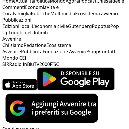
Home
Attualità
Politica
Mondo
Agorà
Podcast
Chiesa
Idee e
Commenti
Economia
Vita e
Cura
Famiglia
Rubriche
Multimedia
Ecosistema avvenire
Pubblicazioni
Edizioni locali
L'economia civile
Gutenberg
Popotus
Pop
Up
Luoghi dell'Infinito
Avvenire
Chi siamo
Redazione
Ecosistema
Avvenire
Pubblicità
Fondazione Avvenire
Shop
Contatti
Mondo CEI
SIR
Radio InBlu
TV2000
FISC
Segui Avvenire su