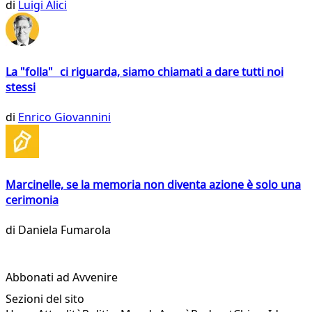
di
Luigi Alici
La "folla" ci riguarda, siamo chiamati a dare tutti noi
stessi
di
Enrico Giovannini
Marcinelle, se la memoria non diventa azione è solo una
cerimonia
di
Daniela Fumarola
Abbonati ad Avvenire
Sezioni del sito