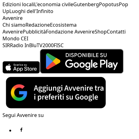
Edizioni locali
L'economia civile
Gutenberg
Popotus
Pop
Up
Luoghi dell'Infinito
Avvenire
Chi siamo
Redazione
Ecosistema
Avvenire
Pubblicità
Fondazione Avvenire
Shop
Contatti
Mondo CEI
SIR
Radio InBlu
TV2000
FISC
Segui Avvenire su