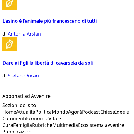
L'asino è l'animale più francescano di tutti
di
Antonia Arslan
Dare ai figli la libertà di cavarsela da soli
di
Stefano Vicari
Abbonati ad Avvenire
Sezioni del sito
Home
Attualità
Politica
Mondo
Agorà
Podcast
Chiesa
Idee e
Commenti
Economia
Vita e
Cura
Famiglia
Rubriche
Multimedia
Ecosistema avvenire
Pubblicazioni