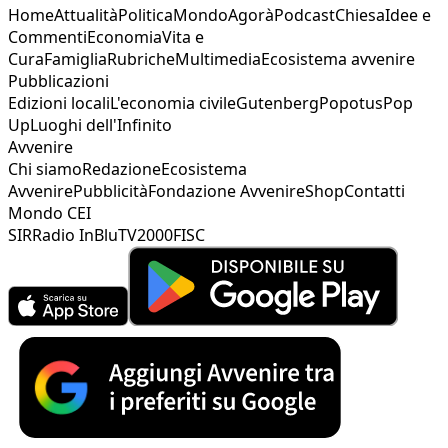
Home
Attualità
Politica
Mondo
Agorà
Podcast
Chiesa
Idee e
Commenti
Economia
Vita e
Cura
Famiglia
Rubriche
Multimedia
Ecosistema avvenire
Pubblicazioni
Edizioni locali
L'economia civile
Gutenberg
Popotus
Pop
Up
Luoghi dell'Infinito
Avvenire
Chi siamo
Redazione
Ecosistema
Avvenire
Pubblicità
Fondazione Avvenire
Shop
Contatti
Mondo CEI
SIR
Radio InBlu
TV2000
FISC