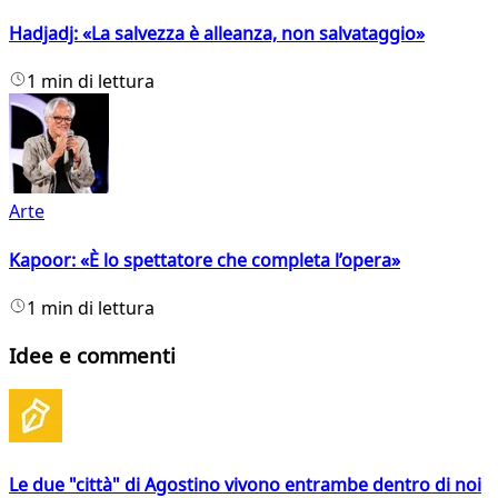
Hadjadj: «La salvezza è alleanza, non salvataggio»
1 min di lettura
Arte
Kapoor: «È lo spettatore che completa l’opera»
1 min di lettura
Idee e commenti
Le due "città" di Agostino vivono entrambe dentro di noi