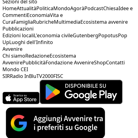
Sezioni del sito
Home
Attualità
Politica
Mondo
Agorà
Podcast
Chiesa
Idee e
Commenti
Economia
Vita e
Cura
Famiglia
Rubriche
Multimedia
Ecosistema avvenire
Pubblicazioni
Edizioni locali
L'economia civile
Gutenberg
Popotus
Pop
Up
Luoghi dell'Infinito
Avvenire
Chi siamo
Redazione
Ecosistema
Avvenire
Pubblicità
Fondazione Avvenire
Shop
Contatti
Mondo CEI
SIR
Radio InBlu
TV2000
FISC