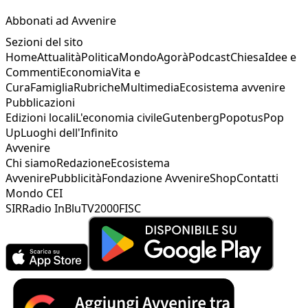
Abbonati ad Avvenire
Sezioni del sito
Home
Attualità
Politica
Mondo
Agorà
Podcast
Chiesa
Idee e
Commenti
Economia
Vita e
Cura
Famiglia
Rubriche
Multimedia
Ecosistema avvenire
Pubblicazioni
Edizioni locali
L'economia civile
Gutenberg
Popotus
Pop
Up
Luoghi dell'Infinito
Avvenire
Chi siamo
Redazione
Ecosistema
Avvenire
Pubblicità
Fondazione Avvenire
Shop
Contatti
Mondo CEI
SIR
Radio InBlu
TV2000
FISC