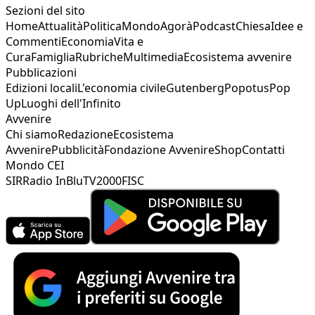
Sezioni del sito
Home
Attualità
Politica
Mondo
Agorà
Podcast
Chiesa
Idee e
Commenti
Economia
Vita e
Cura
Famiglia
Rubriche
Multimedia
Ecosistema avvenire
Pubblicazioni
Edizioni locali
L'economia civile
Gutenberg
Popotus
Pop
Up
Luoghi dell'Infinito
Avvenire
Chi siamo
Redazione
Ecosistema
Avvenire
Pubblicità
Fondazione Avvenire
Shop
Contatti
Mondo CEI
SIR
Radio InBlu
TV2000
FISC