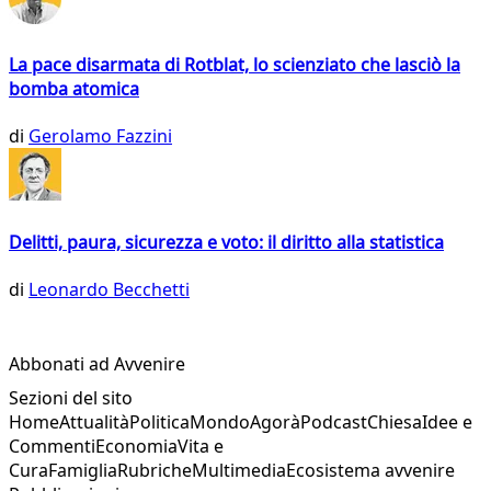
La pace disarmata di Rotblat, lo scienziato che lasciò la
bomba atomica
di
Gerolamo Fazzini
Delitti, paura, sicurezza e voto: il diritto alla statistica
di
Leonardo Becchetti
Abbonati ad Avvenire
Sezioni del sito
Home
Attualità
Politica
Mondo
Agorà
Podcast
Chiesa
Idee e
Commenti
Economia
Vita e
Cura
Famiglia
Rubriche
Multimedia
Ecosistema avvenire