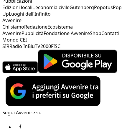
Pubblicazioni
Edizioni locali
L'economia civile
Gutenberg
Popotus
Pop
Up
Luoghi dell'Infinito
Avvenire
Chi siamo
Redazione
Ecosistema
Avvenire
Pubblicità
Fondazione Avvenire
Shop
Contatti
Mondo CEI
SIR
Radio InBlu
TV2000
FISC
Segui Avvenire su