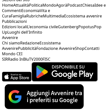
Home
Attualità
Politica
Mondo
Agorà
Podcast
Chiesa
Idee e
Commenti
Economia
Vita e
Cura
Famiglia
Rubriche
Multimedia
Ecosistema avvenire
Pubblicazioni
Edizioni locali
L'economia civile
Gutenberg
Popotus
Pop
Up
Luoghi dell'Infinito
Avvenire
Chi siamo
Redazione
Ecosistema
Avvenire
Pubblicità
Fondazione Avvenire
Shop
Contatti
Mondo CEI
SIR
Radio InBlu
TV2000
FISC