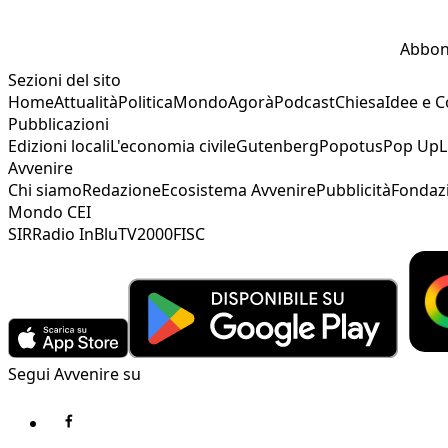
Abbon
Sezioni del sito
Home
Attualità
Politica
Mondo
Agorà
Podcast
Chiesa
Idee e 
Pubblicazioni
Edizioni locali
L'economia civile
Gutenberg
Popotus
Pop Up
L
Avvenire
Chi siamo
Redazione
Ecosistema Avvenire
Pubblicità
Fondaz
Mondo CEI
SIR
Radio InBlu
TV2000
FISC
Segui Avvenire su