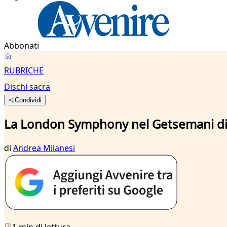
Abbonati
RUBRICHE
Dischi sacra
Condividi
La London Symphony nel Getsemani d
di
Andrea Milanesi
1 min di lettura