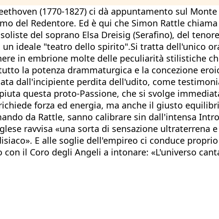
ethoven (1770-1827) ci dà appuntamento sul Monte de
tremo del Redentore. Ed è qui che Simon Rattle chiam
soliste del soprano Elsa Dreisig (Serafino), del tenor
 un ideale "teatro dello spirito".Si tratta dell'unico 
ere in embrione molte delle peculiarità stilistiche 
itutto la potenza drammaturgica e la concezione ero
ata dall'incipiente perdita dell'udito, come testimon
iuta questa proto-Passione, che si svolge immediatam
chiede forza ed energia, ma anche il giusto equilibrio
ndo da Rattle, sanno calibrare sin dall'intensa Intr
glese ravvisa «una sorta di sensazione ultraterrena e
siaco». E alle soglie dell'empireo ci conduce proprio n
on il Coro degli Angeli a intonare: «L'universo canta g