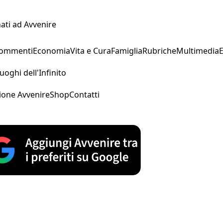
ati ad Avvenire
Commenti
Economia
Vita e Cura
Famiglia
Rubriche
Multimedia
uoghi dell'Infinito
ione Avvenire
Shop
Contatti