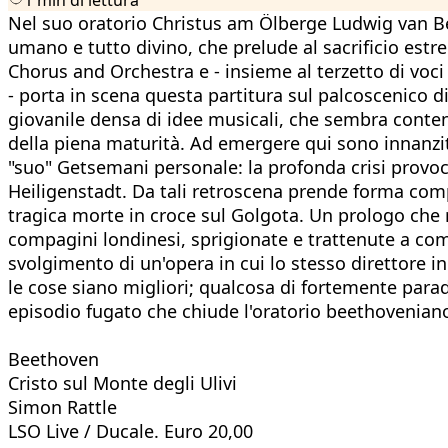
Nel suo oratorio Christus am Ölberge Ludwig van Be
umano e tutto divino, che prelude al sacrificio es
Chorus and Orchestra e - insieme al terzetto di voci 
- porta in scena questa partitura sul palcoscenico di
giovanile densa di idee musicali, che sembra conten
della piena maturità. Ad emergere qui sono innanz
"suo" Getsemani personale: la profonda crisi provoc
Heiligenstadt. Da tali retroscena prende forma comp
tragica morte in croce sul Golgota. Un prologo che ri
compagini londinesi, sprigionate e trattenute a coma
svolgimento di un'opera in cui lo stesso direttore in
le cose siano migliori; qualcosa di fortemente paradi
episodio fugato che chiude l'oratorio beethoveniano c
Beethoven
Cristo sul Monte degli Ulivi
Simon Rattle
LSO Live / Ducale. Euro 20,00