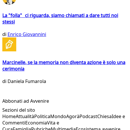
La "folla" ci riguarda, siamo chiamati a dare tutti noi
stessi
di
Enrico Giovannini
Marcinelle, se la memoria non diventa azione è solo una
cerimonia
di
Daniela Fumarola
Abbonati ad Avvenire
Sezioni del sito
Home
Attualità
Politica
Mondo
Agorà
Podcast
Chiesa
Idee e
Commenti
Economia
Vita e
Cura
Famiglia
Rubriche
Multimedia
Ecosistema avvenire