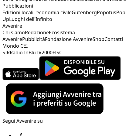
Pubblicazioni
Edizioni locali
L'economia civile
Gutenberg
Popotus
Pop
Up
Luoghi dell'Infinito
Avvenire
Chi siamo
Redazione
Ecosistema
Avvenire
Pubblicità
Fondazione Avvenire
Shop
Contatti
Mondo CEI
SIR
Radio InBlu
TV2000
FISC
Segui Avvenire su