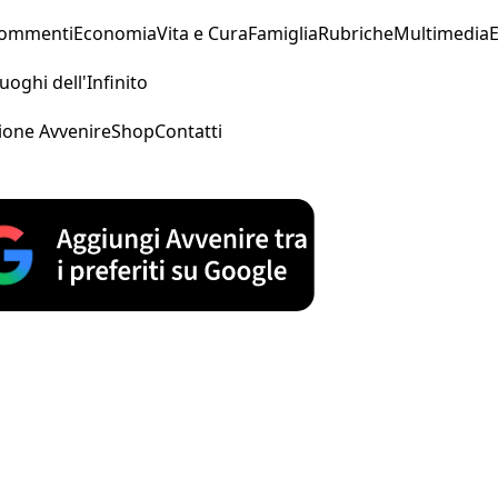
Commenti
Economia
Vita e Cura
Famiglia
Rubriche
Multimedia
uoghi dell'Infinito
ione Avvenire
Shop
Contatti