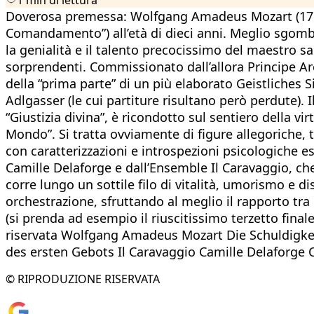
Doverosa premessa: Wolfgang Amadeus Mozart (1756-
Comandamento”) all’età di dieci anni. Meglio sgomb
la genialità e il talento precocissimo del maestro s
sorprendenti. Commissionato dall’allora Principe Arc
della “prima parte” di un più elaborato Geistliches 
Adlgasser (le cui partiture risultano però perdute). I
“Giustizia divina”, è ricondotto sul sentiero della vir
Mondo”. Si tratta ovviamente di figure allegoriche,
con caratterizzazioni e introspezioni psicologiche e
Camille Delaforge e dall’Ensemble Il Caravaggio, che
corre lungo un sottile filo di vitalità, umorismo e
orchestrazione, sfruttando al meglio il rapporto tra
(si prenda ad esempio il riuscitissimo terzetto final
riservata Wolfgang Amadeus Mozart Die Schuldigke
des ersten Gebots Il Caravaggio Camille Delaforge C
© RIPRODUZIONE RISERVATA