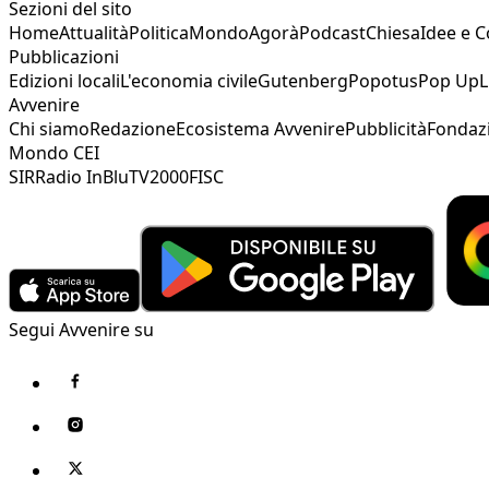
Sezioni del sito
Home
Attualità
Politica
Mondo
Agorà
Podcast
Chiesa
Idee e 
Pubblicazioni
Edizioni locali
L'economia civile
Gutenberg
Popotus
Pop Up
L
Avvenire
Chi siamo
Redazione
Ecosistema Avvenire
Pubblicità
Fondaz
Mondo CEI
SIR
Radio InBlu
TV2000
FISC
Segui Avvenire su