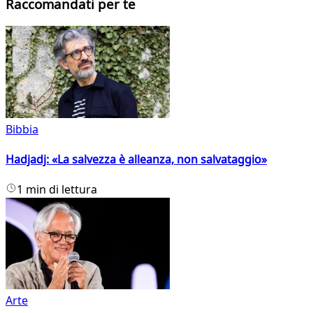
Raccomandati per te
Bibbia
Hadjadj: «La salvezza è alleanza, non salvataggio»
1 min di lettura
Arte