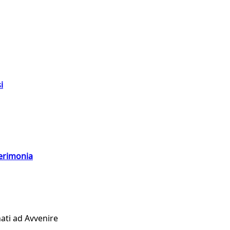
i
cerimonia
ati ad Avvenire