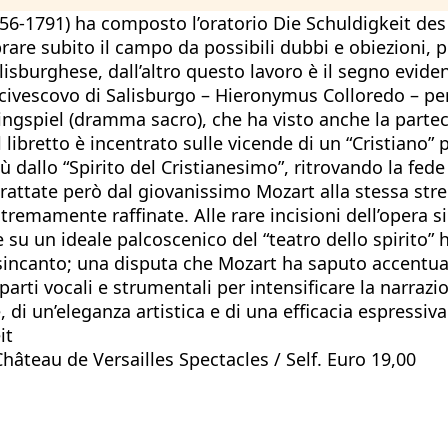
1791) ha composto l’oratorio Die Schuldigkeit des 
rare subito il campo da possibili dubbi e obiezioni,
alisburghese, dall’altro questo lavoro è il segno evi
ivescovo di Salisburgo – Hieronymus Colloredo – per l
Singspiel (dramma sacro), che ha visto anche la parte
l libretto è incentrato sulle vicende di un “Cristiano” 
tù dallo “Spirito del Cristianesimo”, ritrovando la fede
 trattate però dal giovanissimo Mozart alla stessa s
stremamente raffinate. Alle rare incisioni dell’opera 
 su un ideale palcoscenico del “teatro dello spirito” 
 disincanto; una disputa che Mozart ha saputo accentu
 parti vocali e strumentali per intensificare la narr
e, di un’eleganza artistica e di una efficacia espress
it
hâteau de Versailles Spectacles / Self. Euro 19,00