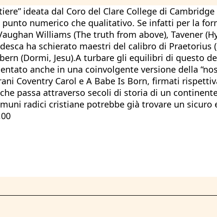
ontiere” ideata dal Coro del Clare College di Cambridg
al punto numerico che qualitativo. Se infatti per la f
, Vaughan Williams (The truth from above), Tavener (
edesca ha schierato maestri del calibro di Praetorius 
ern (Dormi, Jesu).A turbare gli equilibri di questo d
tato anche in una coinvolgente versione della “nostra
ani Coventry Carol e A Babe Is Born, firmati rispett
 passa attraverso secoli di storia di un continente a
comuni radici cristiane potrebbe già trovare un sicuro
,00