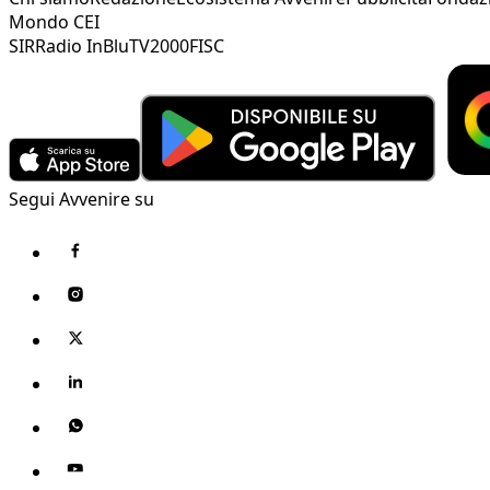
Mondo CEI
SIR
Radio InBlu
TV2000
FISC
Segui Avvenire su