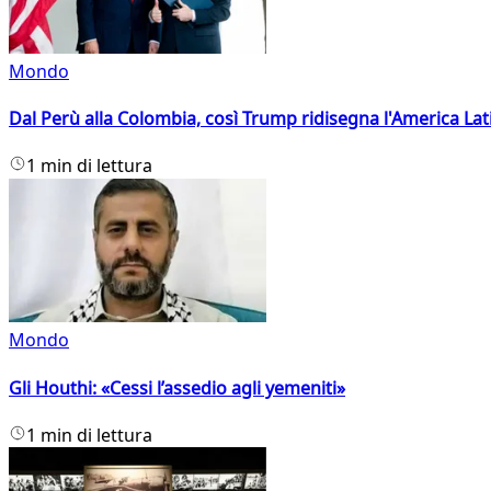
Mondo
Dal Perù alla Colombia, così Trump ridisegna l'America Lat
1 min di lettura
Mondo
Gli Houthi: «Cessi l’assedio agli yemeniti»
1 min di lettura