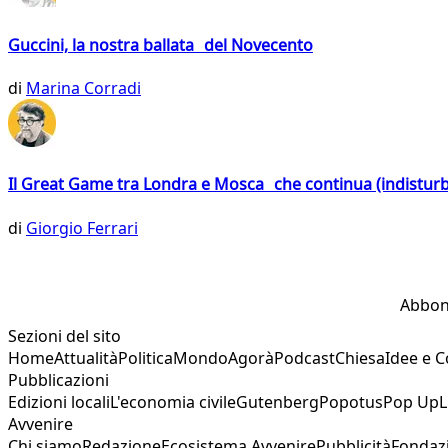
Guccini, la nostra ballata del Novecento
di
Marina Corradi
Il Great Game tra Londra e Mosca che continua (indistur
di
Giorgio Ferrari
Abbon
Sezioni del sito
Home
Attualità
Politica
Mondo
Agorà
Podcast
Chiesa
Idee e 
Pubblicazioni
Edizioni locali
L'economia civile
Gutenberg
Popotus
Pop Up
L
Avvenire
Chi siamo
Redazione
Ecosistema Avvenire
Pubblicità
Fondaz