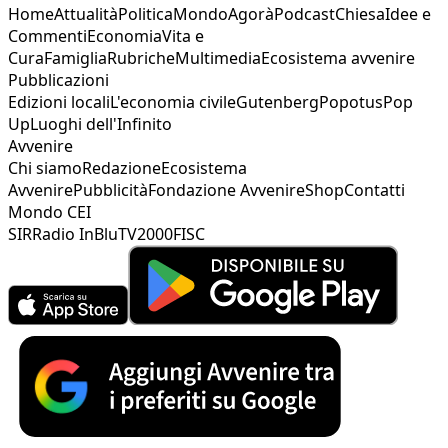
Home
Attualità
Politica
Mondo
Agorà
Podcast
Chiesa
Idee e
Commenti
Economia
Vita e
Cura
Famiglia
Rubriche
Multimedia
Ecosistema avvenire
Pubblicazioni
Edizioni locali
L'economia civile
Gutenberg
Popotus
Pop
Up
Luoghi dell'Infinito
Avvenire
Chi siamo
Redazione
Ecosistema
Avvenire
Pubblicità
Fondazione Avvenire
Shop
Contatti
Mondo CEI
SIR
Radio InBlu
TV2000
FISC