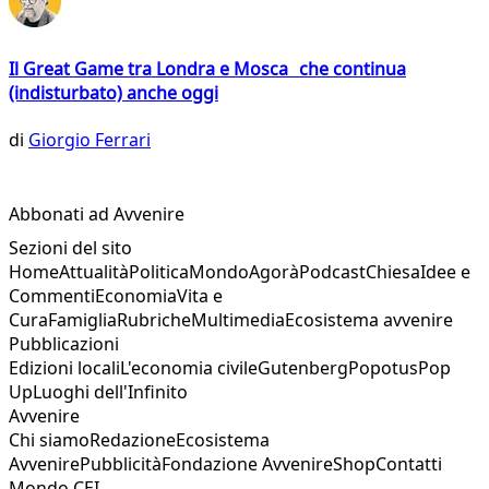
Il Great Game tra Londra e Mosca che continua
(indisturbato) anche oggi
di
Giorgio Ferrari
Abbonati ad Avvenire
Sezioni del sito
Home
Attualità
Politica
Mondo
Agorà
Podcast
Chiesa
Idee e
Commenti
Economia
Vita e
Cura
Famiglia
Rubriche
Multimedia
Ecosistema avvenire
Pubblicazioni
Edizioni locali
L'economia civile
Gutenberg
Popotus
Pop
Up
Luoghi dell'Infinito
Avvenire
Chi siamo
Redazione
Ecosistema
Avvenire
Pubblicità
Fondazione Avvenire
Shop
Contatti
Mondo CEI