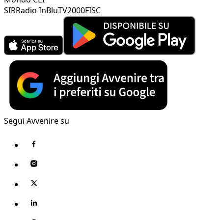
SIR
Radio InBlu
TV2000
FISC
Segui Avvenire su