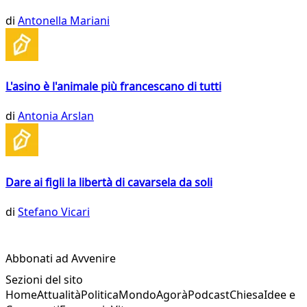
di
Antonella Mariani
L'asino è l'animale più francescano di tutti
di
Antonia Arslan
Dare ai figli la libertà di cavarsela da soli
di
Stefano Vicari
Abbonati ad Avvenire
Sezioni del sito
Home
Attualità
Politica
Mondo
Agorà
Podcast
Chiesa
Idee e