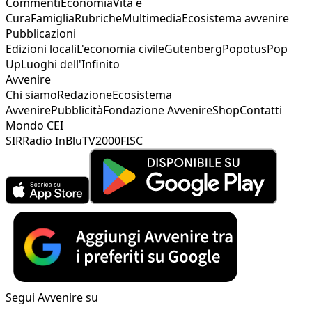
Commenti
Economia
Vita e
Cura
Famiglia
Rubriche
Multimedia
Ecosistema avvenire
Pubblicazioni
Edizioni locali
L'economia civile
Gutenberg
Popotus
Pop
Up
Luoghi dell'Infinito
Avvenire
Chi siamo
Redazione
Ecosistema
Avvenire
Pubblicità
Fondazione Avvenire
Shop
Contatti
Mondo CEI
SIR
Radio InBlu
TV2000
FISC
Segui Avvenire su