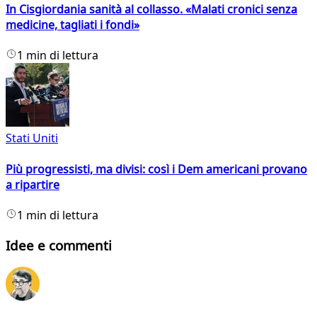
In Cisgiordania sanità al collasso. «Malati cronici senza
medicine, tagliati i fondi»
1 min di lettura
Stati Uniti
Più progressisti, ma divisi: così i Dem americani provano
a ripartire
1 min di lettura
Idee e commenti