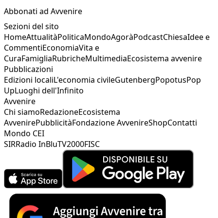
Abbonati ad Avvenire
Sezioni del sito
Home
Attualità
Politica
Mondo
Agorà
Podcast
Chiesa
Idee e
Commenti
Economia
Vita e
Cura
Famiglia
Rubriche
Multimedia
Ecosistema avvenire
Pubblicazioni
Edizioni locali
L'economia civile
Gutenberg
Popotus
Pop
Up
Luoghi dell'Infinito
Avvenire
Chi siamo
Redazione
Ecosistema
Avvenire
Pubblicità
Fondazione Avvenire
Shop
Contatti
Mondo CEI
SIR
Radio InBlu
TV2000
FISC