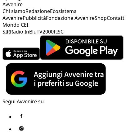
Avvenire
Chi siamo
Redazione
Ecosistema
Avvenire
Pubblicità
Fondazione Avvenire
Shop
Contatti
Mondo CEI
SIR
Radio InBlu
TV2000
FISC
Segui Avvenire su