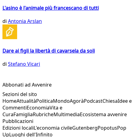
L'asino è l'animale più francescano di tutti
di
Antonia Arslan
Dare ai figli la libertà di cavarsela da soli
di
Stefano Vicari
Abbonati ad Avvenire
Sezioni del sito
Home
Attualità
Politica
Mondo
Agorà
Podcast
Chiesa
Idee e
Commenti
Economia
Vita e
Cura
Famiglia
Rubriche
Multimedia
Ecosistema avvenire
Pubblicazioni
Edizioni locali
L'economia civile
Gutenberg
Popotus
Pop
Up
Luoghi dell'Infinito