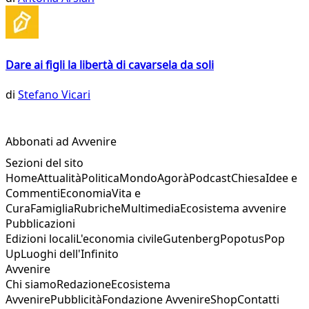
Dare ai figli la libertà di cavarsela da soli
di
Stefano Vicari
Abbonati ad Avvenire
Sezioni del sito
Home
Attualità
Politica
Mondo
Agorà
Podcast
Chiesa
Idee e
Commenti
Economia
Vita e
Cura
Famiglia
Rubriche
Multimedia
Ecosistema avvenire
Pubblicazioni
Edizioni locali
L'economia civile
Gutenberg
Popotus
Pop
Up
Luoghi dell'Infinito
Avvenire
Chi siamo
Redazione
Ecosistema
Avvenire
Pubblicità
Fondazione Avvenire
Shop
Contatti