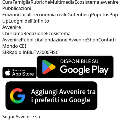
Cura
Famiglia
Rubriche
Multimedia
Ecosistema avvenire
Pubblicazioni
Edizioni locali
L'economia civile
Gutenberg
Popotus
Pop
Up
Luoghi dell'Infinito
Avvenire
Chi siamo
Redazione
Ecosistema
Avvenire
Pubblicità
Fondazione Avvenire
Shop
Contatti
Mondo CEI
SIR
Radio InBlu
TV2000
FISC
Segui Avvenire su