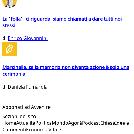
La "folla" ci riguarda, siamo chiamati a dare tutti noi
stessi
di
Enrico Giovannini
Marcinelle, se la memoria non diventa azione è solo una
cerimonia
di
Daniela Fumarola
Abbonati ad Avvenire
Sezioni del sito
Home
Attualità
Politica
Mondo
Agorà
Podcast
Chiesa
Idee e
Commenti
Economia
Vita e