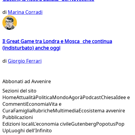
di
Marina Corradi
Il Great Game tra Londra e Mosca che continua
(indisturbato) anche oggi
di
Giorgio Ferrari
Abbonati ad Avvenire
Sezioni del sito
Home
Attualità
Politica
Mondo
Agorà
Podcast
Chiesa
Idee e
Commenti
Economia
Vita e
Cura
Famiglia
Rubriche
Multimedia
Ecosistema avvenire
Pubblicazioni
Edizioni locali
L'economia civile
Gutenberg
Popotus
Pop
Up
Luoghi dell'Infinito