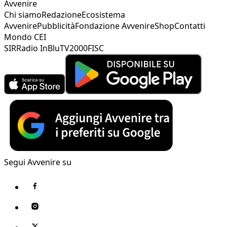
Avvenire
Chi siamo
Redazione
Ecosistema
Avvenire
Pubblicità
Fondazione Avvenire
Shop
Contatti
Mondo CEI
SIR
Radio InBlu
TV2000
FISC
Segui Avvenire su