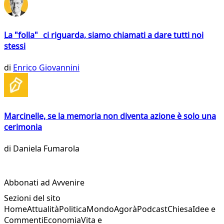
La "folla" ci riguarda, siamo chiamati a dare tutti noi
stessi
di
Enrico Giovannini
Marcinelle, se la memoria non diventa azione è solo una
cerimonia
di
Daniela Fumarola
Abbonati ad Avvenire
Sezioni del sito
Home
Attualità
Politica
Mondo
Agorà
Podcast
Chiesa
Idee e
Commenti
Economia
Vita e