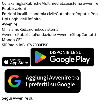
Cura
Famiglia
Rubriche
Multimedia
Ecosistema avvenire
Pubblicazioni
Edizioni locali
L'economia civile
Gutenberg
Popotus
Pop
Up
Luoghi dell'Infinito
Avvenire
Chi siamo
Redazione
Ecosistema
Avvenire
Pubblicità
Fondazione Avvenire
Shop
Contatti
Mondo CEI
SIR
Radio InBlu
TV2000
FISC
Segui Avvenire su