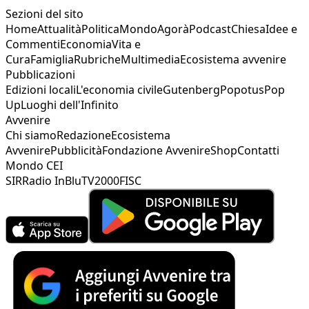
Sezioni del sito
Home
Attualità
Politica
Mondo
Agorà
Podcast
Chiesa
Idee e
Commenti
Economia
Vita e
Cura
Famiglia
Rubriche
Multimedia
Ecosistema avvenire
Pubblicazioni
Edizioni locali
L'economia civile
Gutenberg
Popotus
Pop
Up
Luoghi dell'Infinito
Avvenire
Chi siamo
Redazione
Ecosistema
Avvenire
Pubblicità
Fondazione Avvenire
Shop
Contatti
Mondo CEI
SIR
Radio InBlu
TV2000
FISC