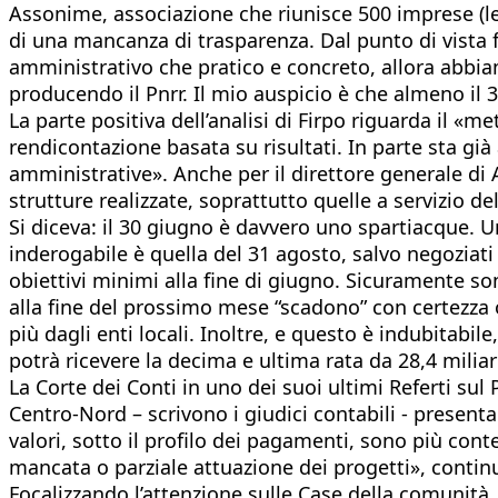
Assonime, associazione che riunisce 500 imprese (le
di una mancanza di trasparenza. Dal punto di vista 
amministrativo che pratico e concreto, allora abbia
producendo il Pnrr. Il mio auspicio è che almeno il
La parte positiva dell’analisi di Firpo riguarda il 
rendicontazione basata su risultati. In parte sta g
amministrative». Anche per il direttore generale di A
strutture realizzate, soprattutto quelle a servizio de
Si diceva: il 30 giugno è davvero uno spartiacque. 
inderogabile è quella del 31 agosto, salvo negoziat
obiettivi minimi alla fine di giugno. Sicuramente son
alla fine del prossimo mese “scadono” con certezza ol
più dagli enti locali. Inoltre, e questo è indubitabile
potrà ricevere la decima e ultima rata da 28,4 miliar
La Corte dei Conti in uno dei suoi ultimi Referti sul 
Centro-Nord – scrivono i giudici contabili - presenta
valori, sotto il profilo dei pagamenti, sono più conte
mancata o parziale attuazione dei progetti», continua
Focalizzando l’attenzione sulle Case della comunità,