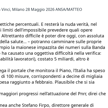
o Da Vinci, Milano 28 Maggio 2026 ANSA/MATTEO
ettiche percentuali. E resterà la nuda verità, nel
ai limiti dell’impossibile prevedere quali opere
Altrettanto difficile è poter dire oggi, con assoluta
se della salute… – potranno camminare sulle proprie
empio la maionese impazzita dei numeri sulla Banda
 ha causato una oggettiva difficoltà nella verifica:
lità lavoratori), costato 5 miliardi, altro è
a il portale che monitora il Piano, l’Italia ha speso
ù di 100 misure, corrispondenti a decine di migliaia
spesa raggiunto a febbraio. Plausibile che si sia
 maggiori progressi nell’attuazione del Pnrr, direi che
olinea anche Stefano Firpo, direttore generale di