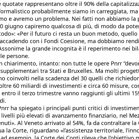
 quotate rappresentano oltre il 90% della capitalizza
formalistico probabilmente siamo in carreggiata, ma s
mo e avremo un problema. Nei fatti non abbiamo la p
 30 giugno capiremo qualcosa di più, di modo da pote
«metodo»: «Per il futuro ci resta un buon metodo, quel
ià accadendo con i Fondi Coesione, ma dobbiamo rendi
ssonime la grande incognita è il reperimento nei bilan
lle persone.
Un chiarimento, intanto: non tutte le opere Pnrr “dev
i supplementari tra Stati e Bruxelles. Ma molti proge
o coinvolti nella scadenza del 30 quelli che richiedon
tre 60 miliardi di investimenti e circa 60 misure, cor
, entro il terzo trimestre vanno raggiunti gli ultimi 159
di.
Pnrr ha spiegato i principali punti critici di investime
 livelli più elevati di avanzamento finanziario, nel Me
nuti». Al Veneto arrivato al 54%, fa da contraltare la 
 la Corte, riguardano «l’assistenza territoriale, l’inn
 ad esempio, la Corte dei Conti rileva che l’obiettivo