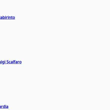
labirinto
igi Scalfaro
ardia