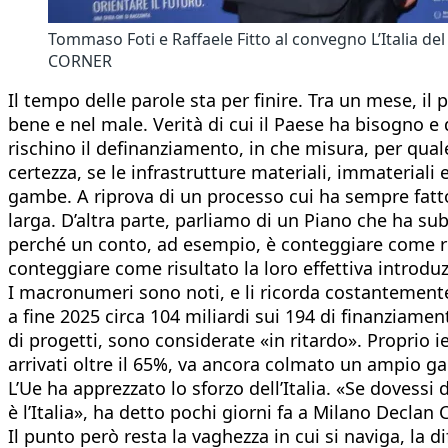
Tommaso Foti e Raffaele Fitto al convegno L’Italia 
CORNER
Il tempo delle parole sta per finire. Tra un mese, il 
bene e nel male. Verità di cui il Paese ha bisogno e d
rischino il definanziamento, in che misura, per quale
certezza, se le infrastrutture materiali, immateriali
gambe. A riprova di un processo cui ha sempre fatt
larga. D’altra parte, parliamo di un Piano che ha sub
perché un conto, ad esempio, è conteggiare come risu
conteggiare come risultato la loro effettiva introdu
I macronumeri sono noti, e li ricorda costantemente 
a fine 2025 circa 104 miliardi sui 194 di finanziamen
di progetti, sono considerate «in ritardo». Proprio i
arrivati oltre il 65%, va ancora colmato un ampio g
L’Ue ha apprezzato lo sforzo dell’Italia. «Se dovessi 
è l’Italia», ha detto pochi giorni fa a Milano Declan
Il punto però resta la vaghezza in cui si naviga, la d