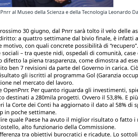
del Pnrr al Museo della Scienza e della Tecnologia Leonard
prossimo 30 giugno, dal Pnrr sarà tolto il velo delle as
iritto: a quattro settimane dal bivio finale, è infatti 
 motivo, con quali concrete possibilità di “recupero”. 
 e sociali – tra queste nidi, ospedali di comunità, ca
o difetto la piena trasparenza, come dimostra ad es
ito ben 7 revisioni da parte del Governo in carica. Ciò
ltato gli iscritti al programma Gol (Garanzia occupabi
zione nel mercato del lavoro.
OpenPnrr. Per quanto riguarda gli investimenti, spieg
to destinati a 280mila progetti. Ovvero il 53,8%. E pi
eri la Corte dei Conti ha aggiornato il dato al 58% di 
ap in poche settimane.
dire quale Paese ha avuto il miglior risultato o fatto i
 Costello, alto funzionario della Commissione.
ifferenza tra obiettivi burocratici e ricadute. Lo sott