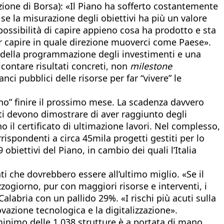
zione di Borsa): «Il Piano ha sofferto costantemente
e la misurazione degli obiettivi ha più un valore
ossibilità di capire appieno cosa ha prodotto e sta
r capire in quale direzione muoverci come Paese».
lo della programmazione degli investimenti e una
contare risultati concreti, non
milestone
ci pubblici delle risorse per far “vivere” le
ono” finire il prossimo mese. La scadenza davvero
tti devono dimostrare di aver raggiunto degli
o il certificato di ultimazione lavori. Nel complesso,
rispondenti a circa 45mila progetti gestiti per lo
 obiettivi del Piano, in cambio dei quali l’Italia
nti che dovrebbero essere all’ultimo miglio. «Se il
zzogiorno, pur con maggiori risorse e interventi, i
Calabria con un pallido 29%. «I rischi più acuti sulla
ovazione tecnologica e la digitalizzazione».
 minimo delle 1.038 strutture è a portata di mano,