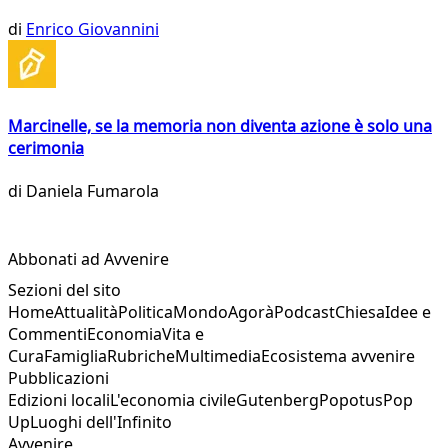
di
Enrico Giovannini
Marcinelle, se la memoria non diventa azione è solo una
cerimonia
di
Daniela Fumarola
Abbonati ad Avvenire
Sezioni del sito
Home
Attualità
Politica
Mondo
Agorà
Podcast
Chiesa
Idee e
Commenti
Economia
Vita e
Cura
Famiglia
Rubriche
Multimedia
Ecosistema avvenire
Pubblicazioni
Edizioni locali
L'economia civile
Gutenberg
Popotus
Pop
Up
Luoghi dell'Infinito
Avvenire