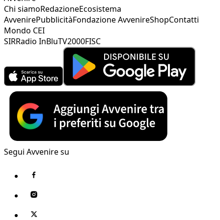
Chi siamo
Redazione
Ecosistema
Avvenire
Pubblicità
Fondazione Avvenire
Shop
Contatti
Mondo CEI
SIR
Radio InBlu
TV2000
FISC
Segui Avvenire su