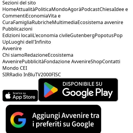
Sezioni del sito
Home
Attualità
Politica
Mondo
Agorà
Podcast
Chiesa
Idee e
Commenti
Economia
Vita e
Cura
Famiglia
Rubriche
Multimedia
Ecosistema avvenire
Pubblicazioni
Edizioni locali
L'economia civile
Gutenberg
Popotus
Pop
Up
Luoghi dell'Infinito
Avvenire
Chi siamo
Redazione
Ecosistema
Avvenire
Pubblicità
Fondazione Avvenire
Shop
Contatti
Mondo CEI
SIR
Radio InBlu
TV2000
FISC