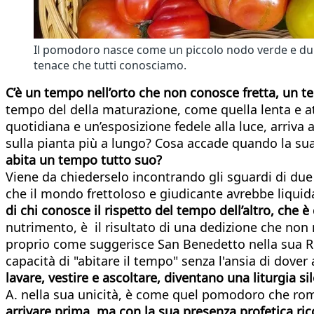
Il pomodoro nasce come un piccolo nodo verde e duro, 
tenace che tutti conosciamo.
C’è un tempo nell’orto che non conosce fretta, un
tempo del della maturazione, come quella lenta e a
quotidiana e un’esposizione fedele alla luce, arriva
sulla pianta più a lungo? Cosa accade quando la su
abita un tempo tutto suo?
Viene da chiederselo incontrando gli sguardi di due 
che il mondo frettoloso e giudicante avrebbe liquid
di chi conosce il rispetto del tempo dell’altro, che 
nutrimento, è il risultato di una dedizione che non
proprio come suggerisce San Benedetto nella sua Rego
capacità di "abitare il tempo" senza l'ansia di dover
lavare, vestire e ascoltare, diventano una liturgia s
A. nella sua unicità, è come quel pomodoro che rom
arrivare prima, ma con la sua presenza profetica rico