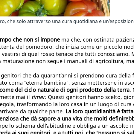
che solo attraverso una cura quotidiana e un’esposizione fe
 tempo che non si impone
ma che, con ostinata pazienza
ttenta del pomodoro, che inizia come un piccolo nodo
 a vestirsi di quel rosso tenace che tutti conosciamo
a maturazione non segue i manuali di agricoltura, m
genitori che da quarant’anni si prendono cura della fi
ato coma "eterna bambina", senza mettersene in ascol
è come del ciclo naturale di ogni prodotto della terra
.
 mette mai il
timer
. Questi genitori hanno scelto, gio
la, trasformando la loro casa in un luogo di cura del
 arrivare da qualche parte.
La loro quotidianità è fatta 
ilenziosa che dà sapore a una vita che molti definireb
pe lo schema dell’abitudine e obbliga a un ascolto 
rda ai suoi genitori, e a tutti noi, che "nessuno si sa