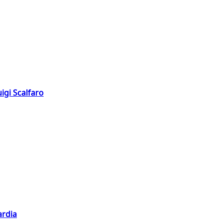
igi Scalfaro
ardia