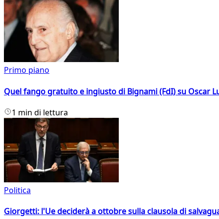
Primo piano
Quel fango gratuito e ingiusto di Bignami (FdI) su Oscar Lu
1 min di lettura
Politica
Giorgetti: l'Ue deciderà a ottobre sulla clausola di salvagu