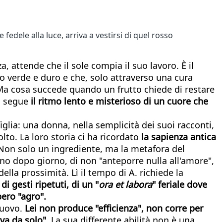
dele alla luce, arriva a vestirsi di quel rosso
, attende che il sole compia il suo lavoro. È il
 verde e duro e che, solo attraverso una cura
. Ma cosa succede quando un frutto chiede di restare
a segue
il ritmo lento e misterioso di un cuore che
glia: una donna, nella semplicità dei suoi racconti,
to. La loro storia ci ha ricordato
la sapienza antica
 Non solo un ingrediente, ma la metafora del
rno dopo giorno, di non "anteporre nulla all'amore",
la prossimità. Lì il tempo di A. richiede la
di gesti ripetuti, di un "
ora et labora
" feriale dove
bero "agro".
nuovo.
Lei non produce "efficienza", non corre per
lva da solo"
. La sua differente abilità non è una