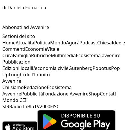
di
Daniela Fumarola
Abbonati ad Avvenire
Sezioni del sito
Home
Attualità
Politica
Mondo
Agorà
Podcast
Chiesa
Idee e
Commenti
Economia
Vita e
Cura
Famiglia
Rubriche
Multimedia
Ecosistema avvenire
Pubblicazioni
Edizioni locali
L'economia civile
Gutenberg
Popotus
Pop
Up
Luoghi dell'Infinito
Avvenire
Chi siamo
Redazione
Ecosistema
Avvenire
Pubblicità
Fondazione Avvenire
Shop
Contatti
Mondo CEI
SIR
Radio InBlu
TV2000
FISC