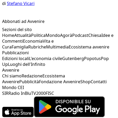
di
Stefano Vicari
Abbonati ad Avvenire
Sezioni del sito
Home
Attualità
Politica
Mondo
Agorà
Podcast
Chiesa
Idee e
Commenti
Economia
Vita e
Cura
Famiglia
Rubriche
Multimedia
Ecosistema avvenire
Pubblicazioni
Edizioni locali
L'economia civile
Gutenberg
Popotus
Pop
Up
Luoghi dell'Infinito
Avvenire
Chi siamo
Redazione
Ecosistema
Avvenire
Pubblicità
Fondazione Avvenire
Shop
Contatti
Mondo CEI
SIR
Radio InBlu
TV2000
FISC