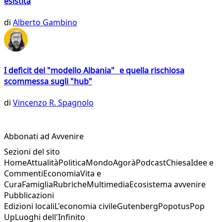
esistita
di
Alberto Gambino
I deficit del "modello Albania" e quella rischiosa
scommessa sugli "hub"
di
Vincenzo R. Spagnolo
Abbonati ad Avvenire
Sezioni del sito
Home
Attualità
Politica
Mondo
Agorà
Podcast
Chiesa
Idee e
Commenti
Economia
Vita e
Cura
Famiglia
Rubriche
Multimedia
Ecosistema avvenire
Pubblicazioni
Edizioni locali
L'economia civile
Gutenberg
Popotus
Pop
Up
Luoghi dell'Infinito