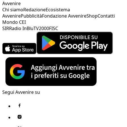
Avvenire
Chi siamo
Redazione
Ecosistema
Avvenire
Pubblicità
Fondazione Avvenire
Shop
Contatti
Mondo CEI
SIR
Radio InBlu
TV2000
FISC
Segui Avvenire su