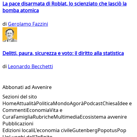
La pace disarmata di Roblat, lo scienziato che lasciò la
bomba atomica
di
Gerolamo Fazzini
Delitti, paura, sicurezza e voto: il diritto alla statistica
di
Leonardo Becchetti
Abbonati ad Avvenire
Sezioni del sito
Home
Attualità
Politica
Mondo
Agorà
Podcast
Chiesa
Idee e
Commenti
Economia
Vita e
Cura
Famiglia
Rubriche
Multimedia
Ecosistema avvenire
Pubblicazioni
Edizioni locali
L'economia civile
Gutenberg
Popotus
Pop