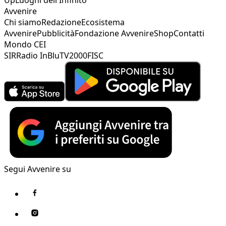
Up
Luoghi dell'Infinito
Avvenire
Chi siamo
Redazione
Ecosistema
Avvenire
Pubblicità
Fondazione Avvenire
Shop
Contatti
Mondo CEI
SIR
Radio InBlu
TV2000
FISC
Segui Avvenire su