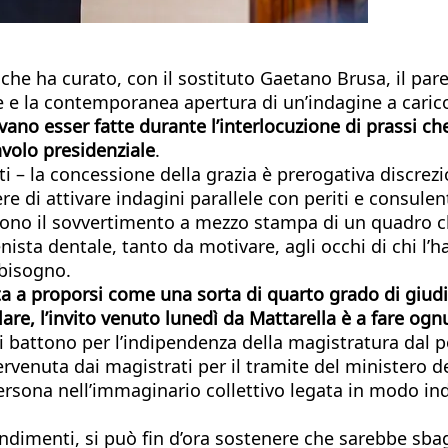
he ha curato, con il sostituto Gaetano Brusa, il pare
re e la contemporanea apertura di un’indagine a caric
evano esser fatte durante l’interlocuzione di prassi ch
tavolo presidenziale
.
sti – la concessione della grazia è prerogativa discre
 di attivare indagini parallele con periti e consulenti 
uono il sovvertimento a mezzo stampa di un quadro c
nista dentale, tanto da motivare, agli occhi di chi l
 bisogno.
 a proporsi come una sorta di quarto grado di giudizi
olare, l’invito venuto lunedì da Mattarella è a fare og
si battono per l’indipendenza della magistratura dal p
venuta dai magistrati per il tramite del ministero de
rsona nell’immaginario collettivo legata in modo indi
ndimenti, si può fin d’ora sostenere che sarebbe sbag