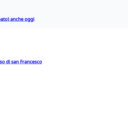
bato) anche oggi
oso di san Francesco