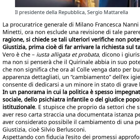
Il presidente della Repubblica, Sergio Mattarella
La procuratrice generale di Milano Francesca Nanni c
Minetti, ora non esclude una revisione di tale pare
ragione, si chiede se tali ulteriori verifiche non pot
Giustizia, prima cioè di far arrivare la richiesta sul 
Vero è che –
iusta alligata et probata
, dicono i giuri
ma non si penserà che il Quirinale abbia in suo potere
che non significa che ora al Colle venga dato per b
apparenza dettagliati, un “cambiamento” dell’ex igie
consente di dedicarsi a un minore in stato di grave
In un panorama in cui la politica è spesso impegnata
sociale, dello psichiatra infantile o del giudice pop
istituzionale
. E stupisce che proprio da settori che 
aver reso carta straccia una documentata istanza per
aver considerato possibile il cambiamento di una pe
Giustizia, cioè Silvio Berlusconi.
Aspettando con fiducia l’esito dei promessi approfo