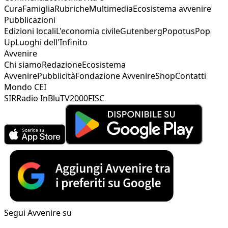
Cura
Famiglia
Rubriche
Multimedia
Ecosistema avvenire
Pubblicazioni
Edizioni locali
L'economia civile
Gutenberg
Popotus
Pop
Up
Luoghi dell'Infinito
Avvenire
Chi siamo
Redazione
Ecosistema
Avvenire
Pubblicità
Fondazione Avvenire
Shop
Contatti
Mondo CEI
SIR
Radio InBlu
TV2000
FISC
Segui Avvenire su