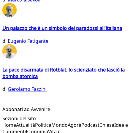
Un palazzo che è un simbolo dei paradossi all'italiana
di
Eugenio Fatigante
La pace disarmata di Rotblat, lo scienziato che lasciò la
bomba atomica
di
Gerolamo Fazzini
Abbonati ad Avvenire
Sezioni del sito
Home
Attualità
Politica
Mondo
Agorà
Podcast
Chiesa
Idee e
Commenti
Economia
Vita e