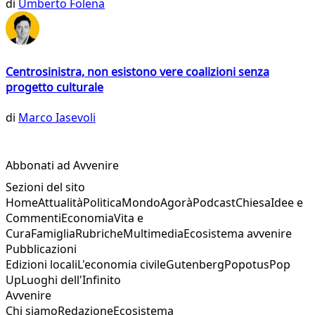
di
Umberto Folena
Centrosinistra, non esistono vere coalizioni senza
progetto culturale
di
Marco Iasevoli
Abbonati ad Avvenire
Sezioni del sito
Home
Attualità
Politica
Mondo
Agorà
Podcast
Chiesa
Idee e
Commenti
Economia
Vita e
Cura
Famiglia
Rubriche
Multimedia
Ecosistema avvenire
Pubblicazioni
Edizioni locali
L'economia civile
Gutenberg
Popotus
Pop
Up
Luoghi dell'Infinito
Avvenire
Chi siamo
Redazione
Ecosistema