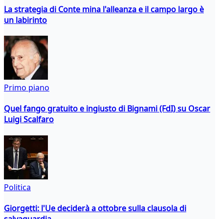
La strategia di Conte mina l'alleanza e il campo largo è
un labirinto
Primo piano
Quel fango gratuito e ingiusto di Bignami (FdI) su Oscar
Luigi Scalfaro
Politica
Giorgetti: l'Ue deciderà a ottobre sulla clausola di
salvaguardia